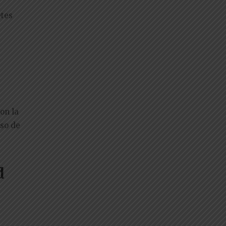
etes
on la
uso de
d