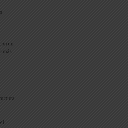
os
 con un
to más
ructura
.
el