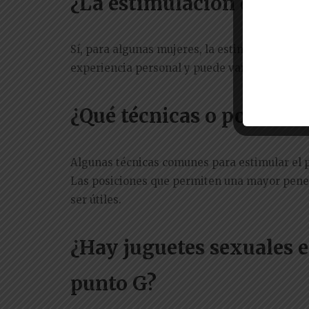
¿La estimulación del pu
Sí, para algunas mujeres, la estimulación pu
experiencia personal y puede variar de una p
¿Qué técnicas o posicion
Algunas técnicas comunes para estimular el p
Las posiciones que permiten una mayor penet
ser útiles.
¿Hay juguetes sexuales e
punto G?