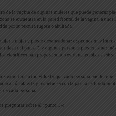
tro de la vagina de algunas mujeres que puede generar pla
zona se encuentra en la pared frontal de la vagina, a unos 3
cida por su textura rugosa o abultada.
 mujer a mujer y puede desencadenar orgasmos muy intens
aturaleza del punto G, y algunas personas pueden tener má
dios científicos han proporcionado evidencias mixtas sobre 
una experiencia individual y que cada persona puede tener
municación abierta y respetuosa con la pareja es fundament
cer a cada persona.
las preguntas sobre el «punto G»: