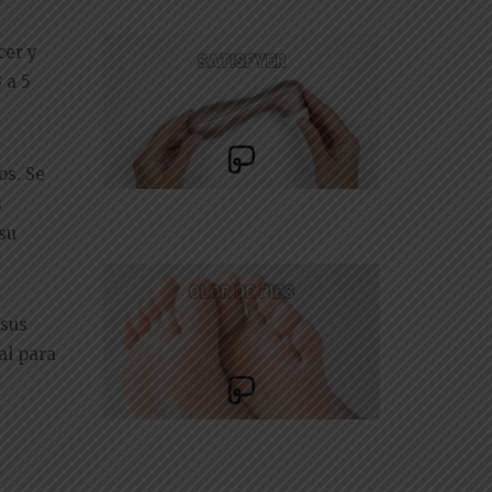
cer y
 a 5
os. Se
s
su
 sus
al para