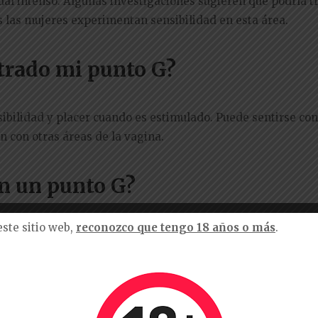
ual intenso. Algunas investigaciones sugieren que podría t
 las mujeres experimentan sensibilidad en esta área.
trado mi punto G?
bilidad y placer cuando es estimulado. Puede sentirse co
 con otras áreas de la vagina.
en un punto G?
este sitio web,
reconozco que tengo 18 años o más
.
ensibilidad o tienen un punto G bien definido. La respues
ividuos, por lo que algunas mujeres pueden tener una mayo