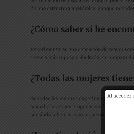
estimulación de esta área produce placer sex
de una estructura anatómica, aunque no todas
¿Cómo saber si he encon
Experimentarás una sensación de mayor sensi
textura más rugosa o abultada en comparación
¿Todas las mujeres tien
Al acceder 
No todas las mujeres experimentan la misma s
sexual y las zonas erógenas varían entre ind
sensibilidad en esta área que otras.