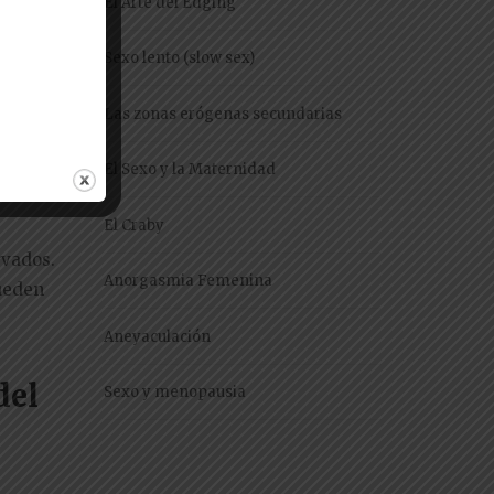
o?
El Arte del Edging
Sexo lento (slow sex)
 es una
Las zonas erógenas secundarias
El Sexo y la Maternidad
o?
El Craby
rvados.
Anorgasmia Femenina
pueden
Aneyaculación
del
Sexo y menopausia