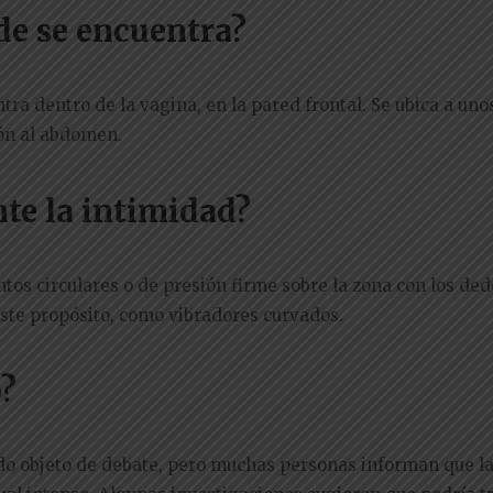
de se encuentra?
a dentro de la vagina, en la pared frontal. Se ubica a unos
ión al abdomen.
te la intimidad?
os circulares o de presión firme sobre la zona con los ded
ste propósito, como vibradores curvados.
o?
ido objeto de debate, pero muchas personas informan que l