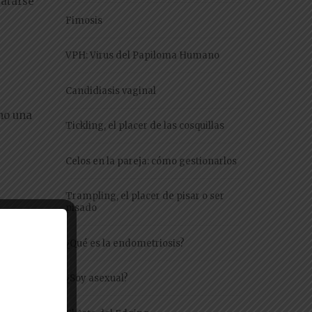
ratarse
Fimosis
VPH: Virus del Papiloma Humano
Candidiasis vaginal
mo una
Tickling, el placer de las cosquillas
Celos en la pareja: cómo gestionarlos
Trampling, el placer de pisar o ser
pisado
ta
¿Qué es la endometriosis?
r
¿Soy asexual?