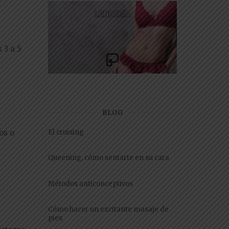
 3 a 5
BLOG
El cruising
os o
Queening, cómo sentarte en su cara
Métodos anticonceptivos
Cómo hacer un excitante masaje de
a
pies