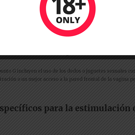
nto G puede provocar un orgasm
ede conducir a orgasmos intensos. Sin embargo, el orgasmo
ersona a otra.
es son efectivas para estimularl
unto G incluyen el uso de los dedos o juguetes sexuales cu
ración o un mejor acceso a la pared frontal de la vagina 
specíficos para la estimulación 