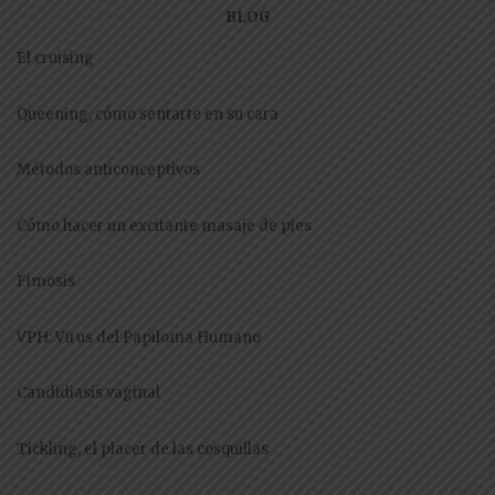
BLOG
El cruising
Queening, cómo sentarte en su cara
Métodos anticonceptivos
Cómo hacer un excitante masaje de pies
Fimosis
VPH: Virus del Papiloma Humano
Candidiasis vaginal
Tickling, el placer de las cosquillas