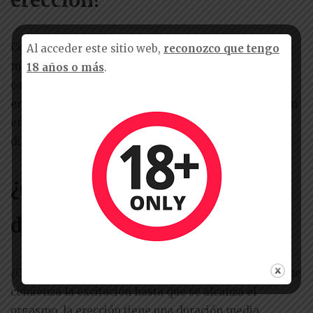
Con el envejecimiento, es común que la capacidad de
Al acceder este sitio web,
reconozco que tengo
mantener una erección pueda disminuir debido a
18 años o más
.
cambios en la circulación y niveles hormonales. Sin
embargo, la edad no es la única causa de la disfunción
eréctil, y existen muchas opciones de tratamiento
disponibles.
¿Cuánto es lo normal que
debe durar una erección?
¿Cuál es la duración media de una erección? Desde que
comienza la excitación hasta que se alcanza el
orgasmo, la erección tiene una duración media