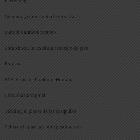
El cruising
Queening, cómo sentarte en su cara
Métodos anticonceptivos
Cómo hacer un excitante masaje de pies
Fimosis
VPH: Virus del Papiloma Humano
Candidiasis vaginal
Tickling, el placer de las cosquillas
Celos en la pareja: cómo gestionarlos