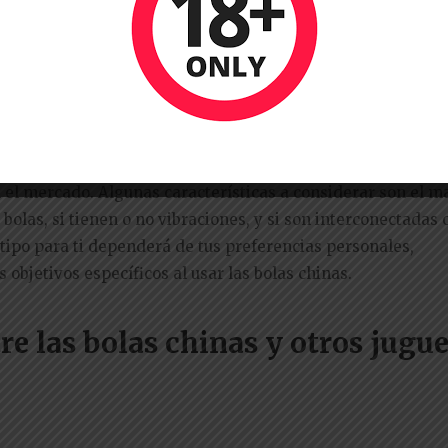
 de bolas chinas y cuál es el mej
n el mercado. Algunas características a considerar son el m
bolas, si tienen o no vibraciones, y si son interconectadas 
tipo para ti dependerá de tus preferencias personales,
 objetivos específicos al usar las bolas chinas.
tre las bolas chinas y otros jugu