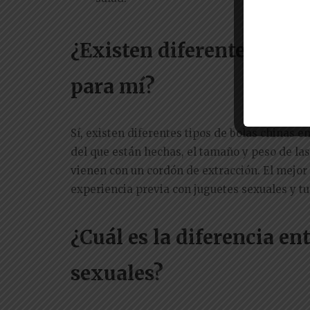
¿Existen diferentes tipos
para mí?
Sí, existen diferentes tipos de bolas chinas e
del que están hechas, el tamaño y peso de las 
vienen con un cordón de extracción. El mejor 
experiencia previa con juguetes sexuales y tus
¿Cuál es la diferencia en
sexuales?