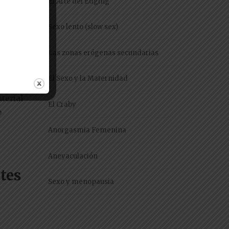
El Arte del Edging
Sexo lento (slow sex)
or
Las zonas erógenas secundarias
El Sexo y la Maternidad
aterial
El Craby
o
Anorgasmia Femenina
Aneyaculación
etes
Sexo y menopausia