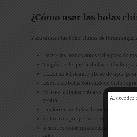
¿Cómo usar las bolas ch
Para utilizar las bolas chinas de forma segu
Lávate las manos antes y después de man
Asegúrate de que las bolas estén limpias
Utiliza un lubricante a base de agua para 
Inserta las bolas con cuidado en la vag
No uses las bolas chinas si tienes alguna
Al acceder 
genital.
Comienza con bolas de menor tamaño y pes
No las uses por períodos de tiempo exc
Si sientes dolor, incomodidad o molestias
salud.