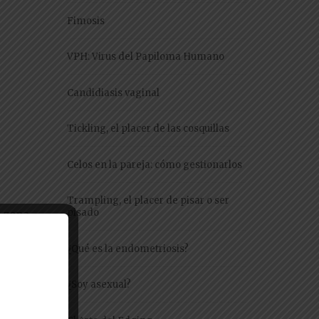
Fimosis
VPH: Virus del Papiloma Humano
Candidiasis vaginal
Tickling, el placer de las cosquillas
Celos en la pareja: cómo gestionarlos
Trampling, el placer de pisar o ser
pisado
a zona
¿Qué es la endometriosis?
¿Soy asexual?
de la