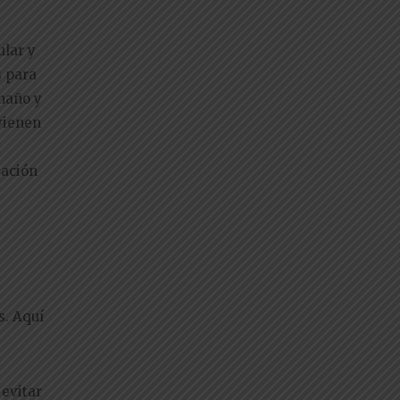
ular y
s para
maño y
 vienen
tación
s. Aquí
 evitar