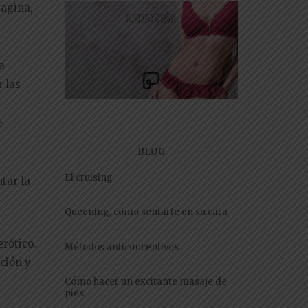
vagina,
a
 las
e
BLOG
El cruising
tar la
Queening, cómo sentarte en su cara
rótico.
Métodos anticonceptivos
ción y
Cómo hacer un excitante masaje de
pies