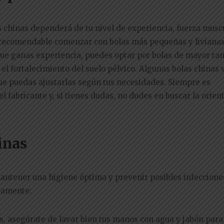
s chinas dependerá de tu nivel de experiencia, fuerza musc
s recomendable comenzar con bolas más pequeñas y liviana
ue ganas experiencia, puedes optar por bolas de mayor ta
el fortalecimiento del suelo pélvico. Algunas bolas chinas
ue puedas ajustarlas según tus necesidades. Siempre es
 fabricante y, si tienes dudas, no dudes en buscar la orien
inas
ntener una higiene óptima y prevenir posibles infeccione
ctamente:
, asegúrate de lavar bien tus manos con agua y jabón para