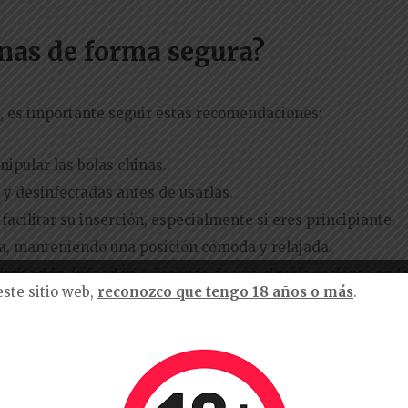
inas de forma segura?
ra, es importante seguir estas recomendaciones:
ipular las bolas chinas.
 y desinfectadas antes de usarlas.
facilitar su inserción, especialmente si eres principiante.
ina, manteniendo una posición cómoda y relajada.
 irritación, infección o después de una cirugía reciente en l
este sitio web,
reconozco que tengo 18 años o más
.
o si eres principiante en el uso de estos juguetes.
esivamente prolongados.
, retira las bolas de inmediato y consulta a un profesional 