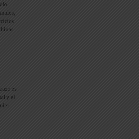
elo
xuales,
cicios
chinas
razo es
al y el
uier