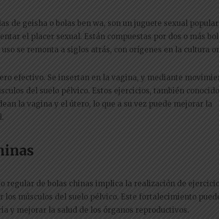
as de geisha o bolas ben wa, son un juguete sexual popular
entar el placer sexual. Están compuestas por dos o más bo
uso se remonta a siglos atrás, con orígenes en la cultura or
ero efectivo. Se insertan en la vagina, y mediante movimie
sculos del suelo pélvico. Estos ejercicios, también conoci
ean la vagina y el útero, lo que a su vez puede mejorar la
l.
hinas
o regular de bolas chinas implica la realización de ejercici
r los músculos del suelo pélvico. Este fortalecimiento pued
ria y mejorar la salud de los órganos reproductivos.