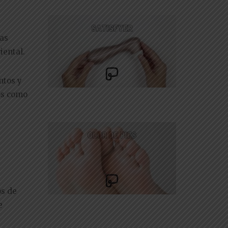
las
iental.
ntos y
dos como
os de
e