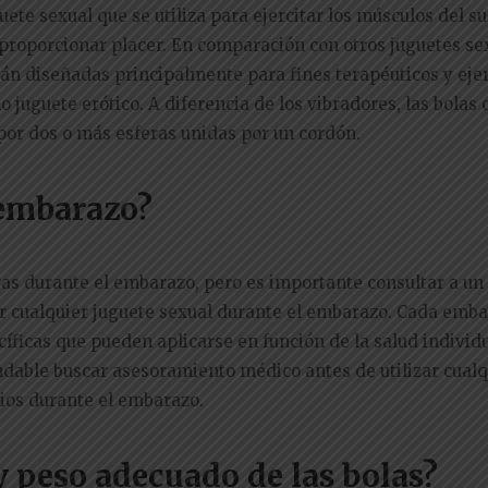
uete sexual que se utiliza para ejercitar los músculos del su
 proporcionar placer. En comparación con otros juguetes se
tán diseñadas principalmente para fines terapéuticos y ejer
juguete erótico. A diferencia de los vibradores, las bolas 
or dos o más esferas unidas por un cordón.
 embarazo?
ras durante el embarazo, pero es importante consultar a un
ar cualquier juguete sexual durante el embarazo. Cada emba
íficas que pueden aplicarse en función de la salud individu
dable buscar asesoramiento médico antes de utilizar cualq
cios durante el embarazo.
 peso adecuado de las bolas?