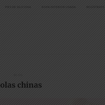
PIES DE SILICONA
ROPA INTERIOR USADA
REGÍSTRATE
BLOG
olas chinas