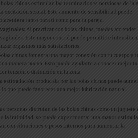
 bolas chinas estimulan las terminaciones nerviosas de la 
la excitación sexual. Este aumento de sensibilidad puede
placentera tanto para ti como para tu pareja.
 vaginales:
Al practicar con bolas chinas, puedes aprender 
aginales. Este mayor control puede permitirte intensificar
anzar orgasmos más satisfactorios.
bolas chinas fomenta una mayor conexión con tu cuerpo y t
 una manera nueva. Esto puede ayudarte a conocer mejor tu
ier tensión o disfunción en la zona.
a estimulación producida por las bolas chinas puede aumen
, lo que puede favorecer una mejor lubricación natural.
as personas disfrutan de las bolas chinas como un juguete e
nte la intimidad, se puede experimentar una mayor estimula
an con vibraciones o pesos internos para aumentar la