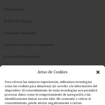
¿Soy asexual?
El Arte del Edging
Sexo lento (slow sex)
Las zonas erógenas secundarias
El Sexo y la Maternidad
El Craby
Aviso de Cookies
Anorgasmia Femenina
Para ofrecer las mejores experiencias, utilizamos tecnologías
como las cookies para almacenar y/o acceder a la información del
dispositivo. El consentimiento de estas tecnologías nos permitirá
Aneyaculación
procesar datos como el comportamiento de navegación o las
identificaciones únicas en este sitio. No consentir o retirar el
consentimiento, puede afectar negativamente a ciertas
Sexo y menopausia