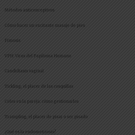
Métodos anticonceptivos
Cómo hacer un excitante masaje de pies
Fimosis
VPH: Virus del Papiloma Humano
Candidiasis vaginal
Tickling, el placer de las cosquillas
Celos en la pareja: cómo gestionarlos
Trampling, el placer de pisar o ser pisado
¿Qué es la endometriosis?